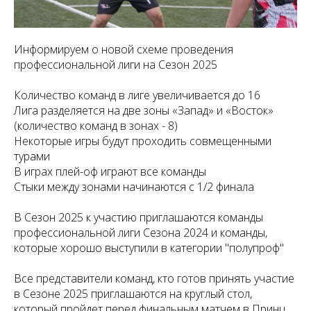
Информируем о новой схеме проведения
профессиональной лиги на Сезон 2025
Количество команд в лиге увеличивается до 16
Лига разделяется на две зоны «Запад» и «Восток»
(количество команд в зонах - 8)
Некоторые игры будут проходить совмещенными
турами
В играх плей-оф играют все команды
Стыки между зонами начинаются с 1/2 финала
В Сезон 2025 к участию приглашаются команды
профессиональной лиги Сезона 2024 и команды,
которые хорошо выступили в категории "полупроф"
Все представители команд, кто готов принять участие
в Сезоне 2025 приглашаются на круглый стол,
который пройдет перед финальным матчем в Принц