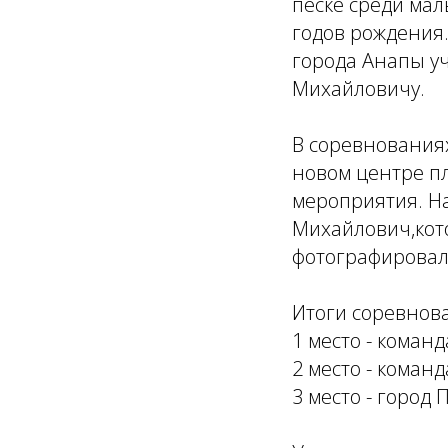
песке среди мал
годов рождения
города Анапы у
Михайловичу.
В соревнованиях
новом центре п
мероприятия. Н
Михайлович,кото
фотографировал
Итоги соревнова
1 место - коман
2 место - коман
3 место - город 