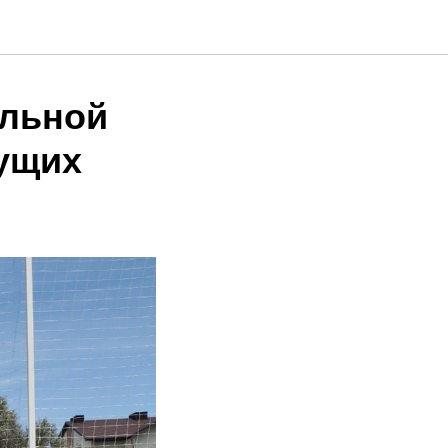
альной
дущих