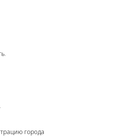
ь.
.
страцию города