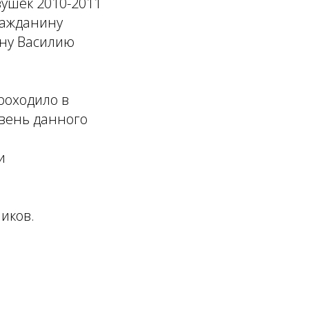
вушек 2010-2011
ражданину
ину Василию
роходило в
овень данного
и
иков.