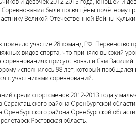
ьчиков и девочек 2012-2013 года, юношей и де
. Соревнования были посвящёны почётному г
частнику Великой Отечественной Войны Кульк
 приняло участие 28 команд РФ. Первенство п
ляжных видов спорта, что приняло высокий ур
а соревнованиях присутствовал и Сам Василий
рому исполнилось 98 лет, который пообщался 
ся с участниками соревнований.
ний среди спортсменов 2012-2013 года у мальч
да Саракташского района Оренбургской области
да Оренбургского района Оренбургской области
Пролетарск Ростовская область.