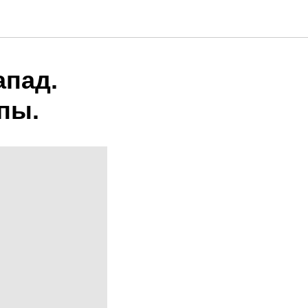
апад.
пы.