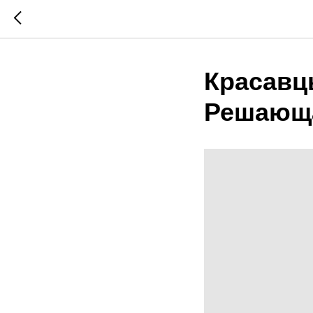
Красавц
Решающа