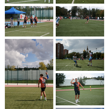
15
Что по лапте? 15 выпуск. Разбор матчей. Симаргл -
Оренбуржье
16
Что по лапте? 16 выпуск. Красавцы - Нововоронеж.
Разбор матча от Димы Королева
17
ПЛРЛ Итоги за 2 года
18
Открытие сезона | 8 профессиональных команд
19
Что по лапте? 17 выпуск. Москва Цифра ПРОФ |
Сокол | товарищеская игра перед началом
сезона
20
Потасовка на поле | Разборки после игры |
Анонс нового выпуска Что по лапте? #2
21
После тура | май
22
Что по лапте? 18 выпуск. Гандикап36 vs