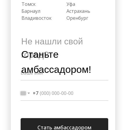
Томск
Уфа
Барнаул
Астрахань
Владивосток
Оренбург
Не нашли свой
Станьте
город?
амбассадором!
+7
Стать амбассадором