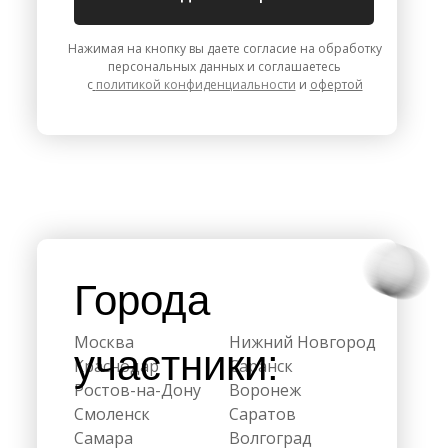
Нажимая на кнопку вы даете согласие на обработку
персональных данных и соглашаетесь
с
политикой конфиденциальности
и
офертой
Города
Москва
Нижний Новгород
участники:
Краснодар
Саранск
Ростов-на-Дону
Воронеж
Смоленск
Саратов
Самара
Волгоград